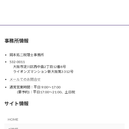
事務所情報
岡本拓二税理士事務所
532-0011
大阪市淀川区西中島2丁目12番8号
ライオンズマンション新大阪第3 312号
メールでのお問合せ
通常営業時間：平日 9:00～17:00
(要予約)：平日17:00～21:00、土日祝
サイト情報
HOME