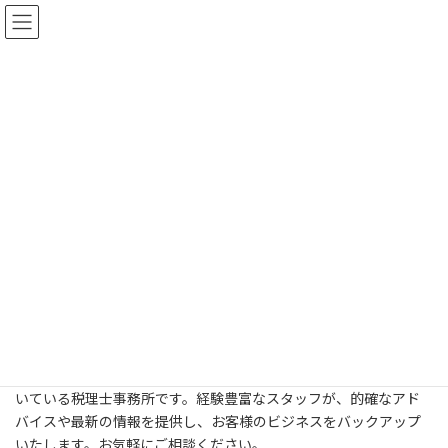
コ
ナ
ン
ビ
テ
ゲ
ン
ー
ツ
シ
へ
ョ
ご挨拶
ス
ン
キ
に
ッ
移
プ
動
HOME
ご挨拶
ご挨拶
いつもお世話になっております。弊社は税務や会計の専門家が集ま
り、お客様の経営をサポートする新大阪(大阪市淀川区)に拠点を置
いている税理士事務所です。経験豊富なスタッフが、的確なアド
バイスや最新の情報を提供し、お客様のビジネスをバックアップ
いたします。お気軽にご相談ください。